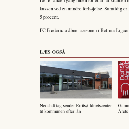
Det er anden gang inden for et år, at klubben h
kassen ved en mindre forhøjelse. Samtidig e
5 procent.
FC Fredericia åbner sæsonen i Betinia Liga
LÆS OGSÅ
Nedslidt tag sender Erritsø Idrætscenter
Gamme
til kommunen efter lån
Årets