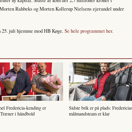
enter ny kapital. Sidste år kom der 2,7 millioner kroner i
r Morten Rahbeks og Morten Kollerup Nielsens ejerandel under
en 25. juli hjemme mod HB Køge.
Se hele programmet her.
l Fredericia-kending er
Sidste brik er på plads: Fredericia
 Træner i håndbold
målmandsteam er klar