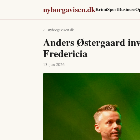
nyborgavisen.dk
Krimi
Sport
Business
Op
← nyborgavisen.dk
Anders Østergaard inv
Fredericia
13. jun 2026