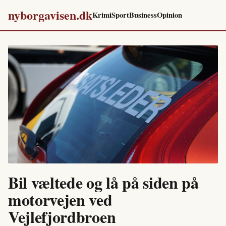
nyborgavisen.dk
Krimi
Sport
Business
Opinion
Bil væltede og lå på siden på
motorvejen ved
Vejlefjordbroen