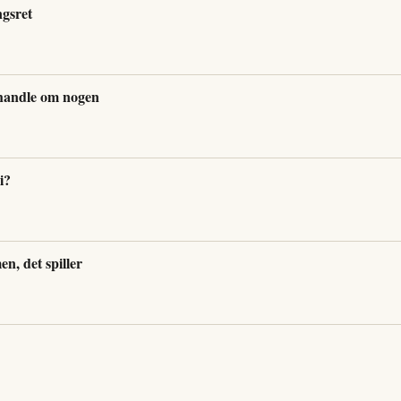
ngsret
handle om nogen
i?
en, det spiller