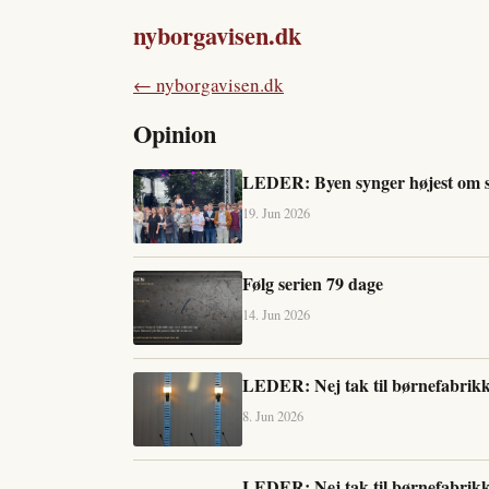
nyborgavisen.dk
← nyborgavisen.dk
Opinion
LEDER: Byen synger højest om
19. Jun 2026
Følg serien 79 dage
14. Jun 2026
LEDER: Nej tak til børnefabrik
8. Jun 2026
LEDER: Nej tak til børnefabrik