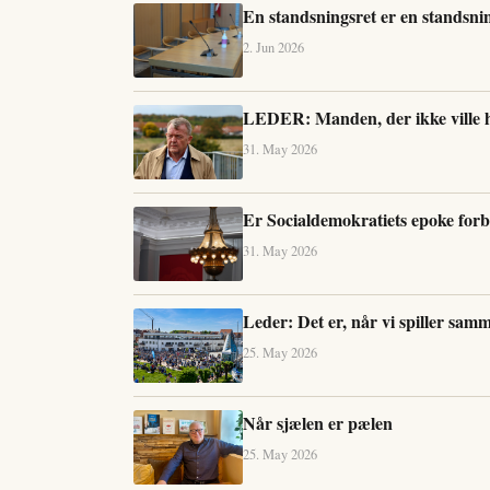
En standsningsret er en standsni
2. Jun 2026
LEDER: Manden, der ikke ville 
31. May 2026
Er Socialdemokratiets epoke forb
31. May 2026
Leder: Det er, når vi spiller samm
25. May 2026
Når sjælen er pælen
25. May 2026