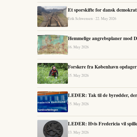
Et sporskifte for dansk demokrat
Erik Schwensen · 22. May 2026
Hemmelige angrebsplaner mod D
16. May 2026
Forskere fra København opdager 6
15. May 2026
LEDER: Tak til de byrødder, der 
15. May 2026
LEDER: Hvis Fredericia vil spille
13. May 2026