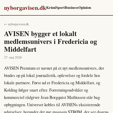
nyborgavisen.dk
Krimi
Sport
Business
Opinion
← nyborgavisen.dk
AVISEN bygger et lokalt
medlemsunivers i Fredericia og
Middelfart
27. maj 2026
AVISEN Premium er navnet på et nyt medlemsunivers, der
bindes op på lokal journalistik, oplevelser og fordele hos
lokale partnere. Først ud er Fredericia og Middelfart, og
Kolding følger snart efter. Forretningsudvikler og
kommerciel rådgiver Jean Borgquist Mathiasen står bag
opbygningen. Universet kobles til AVISENs eksisterende
udgivelser, herunder det nye magasin STRØM, der ser dagens