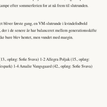
kampe efter sommerferien for at nå frem til slutrunden.
t bliver første gang, en VM-slutrunde i kvindefodbold
, der i de senere år har balanceret mellem generationsskifte
 ikke bare blev hentet, men vundet med margin.
13., oplæg: Sofie Svava) 1-2 Allegra Poljak (15., oplæg:
ffespark) 1-4 Amalie Vangsgaard (42., oplæg: Sofie Svava)