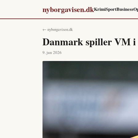
nyborgavisen.dk
Krimi
Sport
Business
Op
← nyborgavisen.dk
Danmark spiller VM i 
9. jun 2026