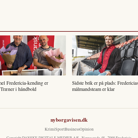
l Fredericia-kending er
Sidste brik er på plads: Fredericia
 Træner i håndbold
målmandsteam er klar
nyborgavisen.dk
Krimi
Sport
Business
Opinion
Copyright DANSKE DIGITALE MEDIER A/S · Norgesgade 48 · 7000 Fredericia