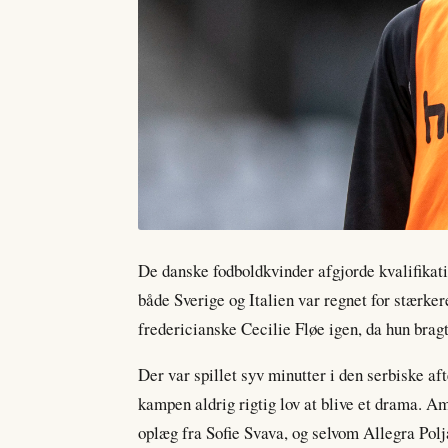
De danske fodboldkvinder afgjorde kvalifikati
både Sverige og Italien var regnet for stærke
fredericianske Cecilie Fløe igen, da hun brag
Der var spillet syv minutter i den serbiske af
kampen aldrig rigtig lov at blive et drama. A
oplæg fra Sofie Svava, og selvom Allegra Polj