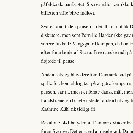
påfaldende uanfægtet. Spørgsmålet var ikke 
billetten ville blive indløst.
Svaret kom inden pausen. I det 40. minut fik 
diskutere, men som Pernille Harder ikke gav n
senere lukkede Vangsgaard kampen, da hun fra 
efter forarbejde af Svava. Fire danske mål på 
fløjtede til pause.
Anden halvleg blev derefter. Danmark sad på sp
spille for, kom aldrig tæt på at gøre kampen 
pausen, var nærmest et femte dansk mål, men d
Landstræneren brugte i stedet anden halvleg t
Kathrine Kühl fik tidligt fri.
Resultatet 4-1 betyder, at Danmark vinder kva
foran Sverige. Det er værd at dvæle ved. Dan