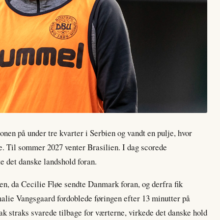
onen på under tre kvarter i Serbien og vandt en pulje, hvor
re. Til sommer 2027 venter Brasilien. I dag scorede
te det danske landshold foran.
ten, da Cecilie Fløe sendte Danmark foran, og derfra fik
malie Vangsgaard fordoblede føringen efter 13 minutter på
ak straks svarede tilbage for værterne, virkede det danske hold