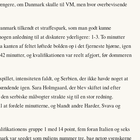
længere, om Danmark skulle til VM, men hvor overbevisende
Danmark tilkendt et straffespark, som man godt kunne
ogen anledning til at diskutere yderligere: 1-3. To minutter
kanten af feltet løftede bolden op i det fjerneste hjørne, igen
42 minutter, og kvalifikationen var reelt afgjort, før dommeren
illet, intensiteten faldt, og Serbien, der ikke havde noget at
spændende igen. Sara Holmgaard, der blev skiftet ind efter
en serbiske målvogter strakte sig til en stor redning.
il at fordele minutterne, og blandt andre Harder, Svava og
lifikationens gruppe 1 med 14 point, fem foran Italien og seks
mark var seedet som puljens nummer tre, bag netop svenskerne