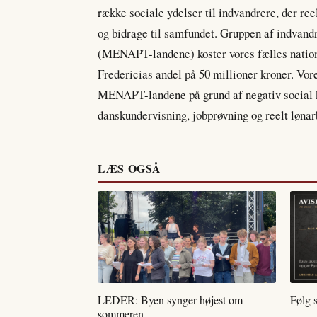
række sociale ydelser til indvandrere, der reel
og bidrage til samfundet. Gruppen af indvand
(MENAPT-landene) koster vores fælles nation
Fredericias andel på 50 millioner kroner. Vore
MENAPT-landene på grund af negativ social ko
danskundervisning, jobprøvning og reelt lønar
LÆS OGSÅ
LEDER: Byen synger højest om
Følg 
sommeren