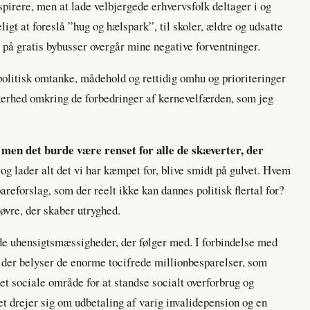
nspirere, men at lade velbjergede erhvervsfolk deltager i og
veligt at foreslå ”hug og hælspark”, til skoler, ældre og udsatte
 på gratis bybusser overgår mine negative forventninger.
olitisk omtanke, mådehold og rettidig omhu og prioriteringer
kkerhed omkring de forbedringer af kernevelfærden, som jeg
, men det burde være renset for alle de skæverter, der
og lader alt det vi har kæmpet for, blive smidt på gulvet. Hvem
pareforslag, som der reelt ikke kan dannes politisk flertal for?
øvre, der skaber utryghed.
e uhensigtsmæssigheder, der følger med. I forbindelse med
 der belyser de enorme tocifrede millionbesparelser, som
 sociale område for at standse socialt overforbrug og
et drejer sig om udbetaling af varig invalidepension og en