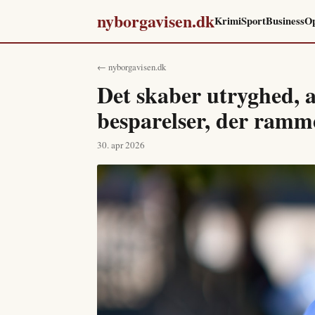
nyborgavisen.dk
Krimi
Sport
Business
Op
← nyborgavisen.dk
Det skaber utryghed, 
besparelser, der ramme
30. apr 2026