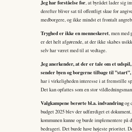
Jeg har forståelse for
, at byrådet lader sig i
derefter bliver sat til offentligt skue for angi
medborgere, og ikke mindst et frontalt angreb
Tryghed er ikke en menneskeret
, men med p
er det helt afgørende, at der ikke skabes usi
selv har været med til at vedtage.
Jeg anerkender, at der er tale om et udspil
sender byen og borgerne tilbage til ”start”,
har i virkeligheden interesse i at fremstille s
Det kan opfattes som en stor vildledningsman
Valgkampene berørte bl.a. indvandring
og d
budget 2025 blev der udfærdiget et dokument,
kommunen kunne og burde implementere på det
bedrageri. Det burde have højeste prioritet. D