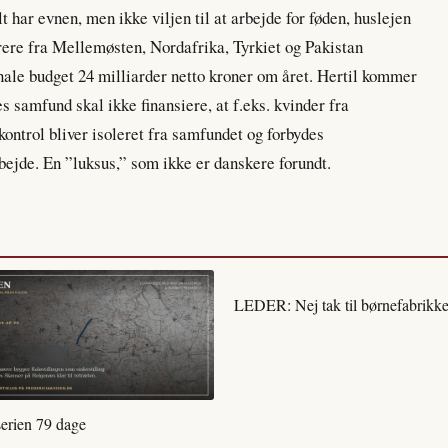
t har evnen, men ikke viljen til at arbejde for føden, huslejen
rere fra Mellemøsten, Nordafrika, Tyrkiet og Pakistan
ale budget 24 milliarder netto kroner om året. Hertil kommer
s samfund skal ikke finansiere, at f.eks. kvinder fra
ntrol bliver isoleret fra samfundet og forbydes
bejde. En ”luksus,” som ikke er danskere forundt.
LEDER: Nej tak til børnefabrikke
serien 79 dage