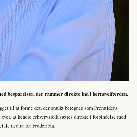
med besparelser, der rammer direkte ind i kernevelfærden.
get til at forme det, der smukt betegnes som Fremtidens
t over, at kendte erhvervsfolk sættes direkte i forbindelse med
iale nedtur for Fredericia.