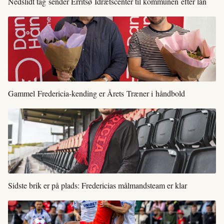
Nedslidt tag sender Erritsø Idrætscenter til kommunen efter lån
Gammel Fredericia-kending er Årets Træner i håndbold
Sidste brik er på plads: Fredericias målmandsteam er klar