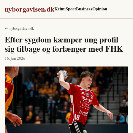
nyborgavisen.dk
Krimi
Sport
Business
Opinion
← nyborgavisen.dk
Efter sygdom kæmper ung profil
sig tilbage og forlænger med FHK
16. jun 2026