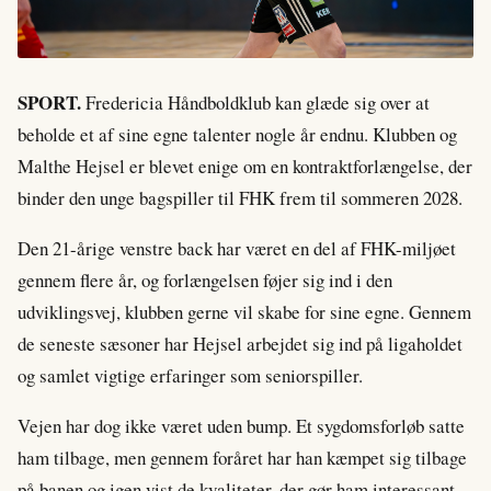
SPORT.
Fredericia Håndboldklub kan glæde sig over at
beholde et af sine egne talenter nogle år endnu. Klubben og
Malthe Hejsel er blevet enige om en kontraktforlængelse, der
binder den unge bagspiller til FHK frem til sommeren 2028.
Den 21-årige venstre back har været en del af FHK-miljøet
gennem flere år, og forlængelsen føjer sig ind i den
udviklingsvej, klubben gerne vil skabe for sine egne. Gennem
de seneste sæsoner har Hejsel arbejdet sig ind på ligaholdet
og samlet vigtige erfaringer som seniorspiller.
Vejen har dog ikke været uden bump. Et sygdomsforløb satte
ham tilbage, men gennem foråret har han kæmpet sig tilbage
på banen og igen vist de kvaliteter, der gør ham interessant