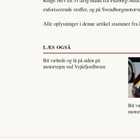
Ringe blev en 31-årig mand fra Faaborg-Midtf
euforiserende stoffer, og på Svendborgmotorve
Alle oplysninger i denne artikel stammer fra 
LÆS OGSÅ
Bil væltede og lå på siden på
motorvejen ved Vejlefjordbroen
Bil væ
motor