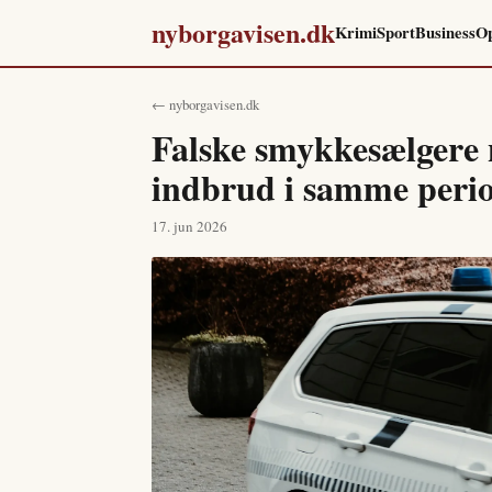
nyborgavisen.dk
Krimi
Sport
Business
Op
← nyborgavisen.dk
Falske smykkesælgere n
indbrud i samme peri
17. jun 2026