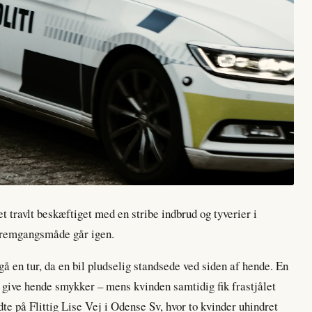
t travlt beskæftiget med en stribe indbrud og tyverier i
fremgangsmåde går igen.
å en tur, da en bil pludselig standsede ved siden af hende. En
t give hende smykker – mens kvinden samtidig fik frastjålet
te på Flittig Lise Vej i Odense Sv, hvor to kvinder uhindret