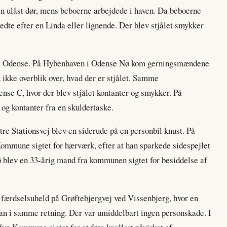
en ulåst dør, mens beboerne arbejdede i haven. Da beboerne
ledte efter en Linda eller lignende. Der blev stjålet smykker
t i Odense. På Hybenhaven i Odense Nø kom gerningsmændene
 ikke overblik over, hvad der er stjålet. Samme
nse C, hvor der blev stjålet kontanter og smykker. På
og kontanter fra en skuldertaske.
tre Stationsvej blev en siderude på en personbil knust. På
mmune sigtet for hærværk, efter at han sparkede sidespejlet
ø blev en 33-årig mand fra kommunen sigtet for besiddelse af
t færdselsuheld på Grøftebjergvej ved Vissenbjerg, hvor en
oran i samme retning. Der var umiddelbart ingen personskade. I