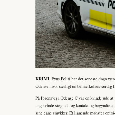
KRIMI.
Fyns Politi har det seneste døgn være
Odense, hvor særligt en bemærkelsesværdig 
På Ibsensvej i Odense C var en kvinde ude at g
ung kvinde steg ud, tog kontakt og begyndte a
sine egne smykker. Et lignende mønster optråd