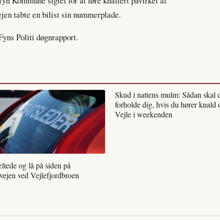
yn Kommune sigtet for at føre knallert påvirket af
jen tabte en bilist sin nummerplade.
Fyns Politi døgnrapport.
Skud i nattens mulm: Sådan skal 
forholde dig, hvis du hører knald 
Vejle i weekenden
ltede og lå på siden på
vejen ved Vejlefjordbroen