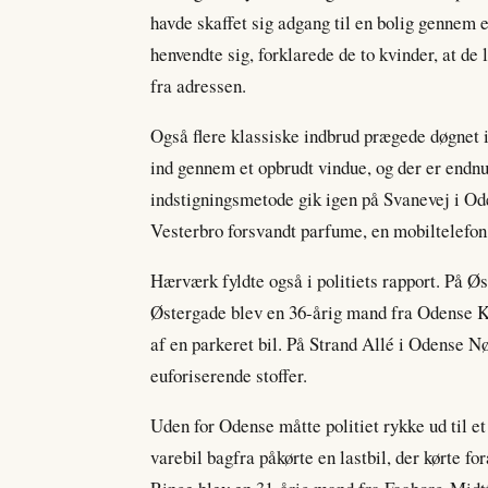
havde skaffet sig adgang til en bolig gennem 
henvendte sig, forklarede de to kvinder, at de 
fra adressen.
Også flere klassiske indbrud prægede døgne
ind gennem et opbrudt vindue, og der er endnu
indstigningsmetode gik igen på Svanevej i Ode
Vesterbro forsvandt parfume, en mobiltelefon 
Hærværk fyldte også i politiets rapport. På Øs
Østergade blev en 36-årig mand fra Odense Ko
af en parkeret bil. På Strand Allé i Odense N
euforiserende stoffer.
Uden for Odense måtte politiet rykke ud til e
varebil bagfra påkørte en lastbil, der kørte f