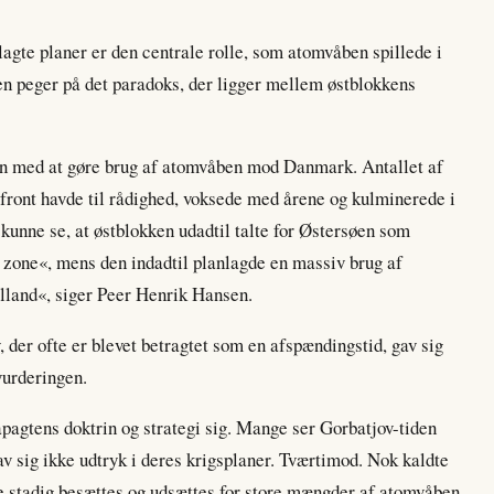
agte planer er den centrale rolle, som atomvåben spillede i
peger på det paradoks, der ligger mellem østblokkens
 med at gøre brug af atomvåben mod Danmark. Antallet af
front havde til rådighed, voksede med årene og kulminerede i
 kunne se, at østblokken udadtil talte for Østersøen som
one«, mens den indadtil planlagde en massiv brug af
land«, siger Peer Henrik Hansen.
 der ofte er blevet betragtet som en afspændingstid, gav sig
vurderingen.
agtens doktrin og strategi sig. Mange ser Gorbatjov-tiden
v sig ikke udtryk i deres krigsplaner. Tværtimod. Nok kaldte
 stadig besættes og udsættes for store mængder af atomvåben,