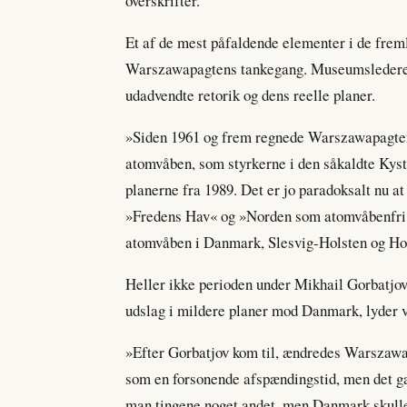
overskrifter.
Et af de mest påfaldende elementer i de freml
Warszawapagtens tankegang. Museumslederen 
udadvendte retorik og dens reelle planer.
»Siden 1961 og frem regnede Warszawapagten
atomvåben, som styrkerne i den såkaldte Kyst
planerne fra 1989. Det er jo paradoksalt nu at
»Fredens Hav« og »Norden som atomvåbenfri z
atomvåben i Danmark, Slesvig-Holsten og Hol
Heller ikke perioden under Mikhail Gorbatjov,
udslag i mildere planer mod Danmark, lyder 
»Efter Gorbatjov kom til, ændredes Warszawap
som en forsonende afspændingstid, men det ga
man tingene noget andet, men Danmark skulle