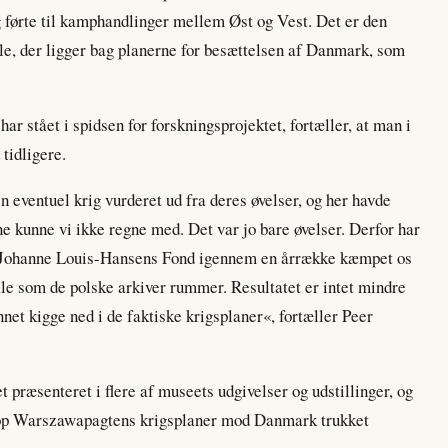
og førte til kamphandlinger mellem Øst og Vest. Det er den
e, der ligger bag planerne for besættelsen af Danmark, som
 stået i spidsen for forskningsprojektet, fortæller, at man i
tidligere.
 eventuel krig vurderet ud fra deres øvelser, og her havde
ne kunne vi ikke regne med. Det var jo bare øvelser. Derfor har
og Johanne Louis-Hansens Fond igennem en årrække kæmpet os
le som de polske arkiver rummer. Resultatet er intet mindre
net kigge ned i de faktiske krigsplaner«, fortæller Peer
et præsenteret i flere af museets udgivelser og udstillinger, og
top Warszawapagtens krigsplaner mod Danmark trukket