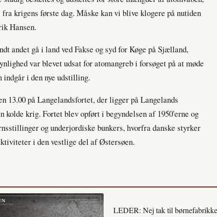
fra krigens første dag. Måske kan vi blive klogere på nutiden
nrik Hansen.
ndt andet gå i land ved Fakse og syd for Køge på Sjælland,
ighed var blevet udsat for atomangreb i forsøget på at møde
indgår i den nye udstilling.
ken 13.00 på Langelandsfortet, der ligger på Langelands
en kolde krig. Fortet blev opført i begyndelsen af 1950'erne og
nsstillinger og underjordiske bunkers, hvorfra danske styrker
tiviteter i den vestlige del af Østersøen.
LEDER: Nej tak til børnefabrikke