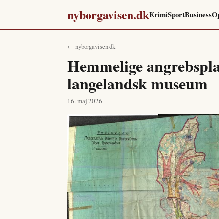
nyborgavisen.dk
Krimi
Sport
Business
Op
← nyborgavisen.dk
Hemmelige angrebspla
langelandsk museum
16. maj 2026