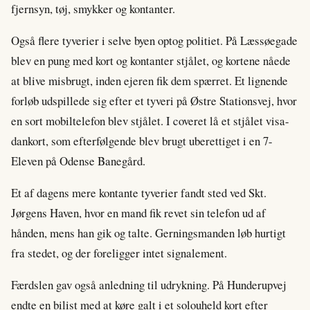
fjernsyn, tøj, smykker og kontanter.
Også flere tyverier i selve byen optog politiet. På Læssøegade
blev en pung med kort og kontanter stjålet, og kortene nåede
at blive misbrugt, inden ejeren fik dem spærret. Et lignende
forløb udspillede sig efter et tyveri på Østre Stationsvej, hvor
en sort mobiltelefon blev stjålet. I coveret lå et stjålet visa-
dankort, som efterfølgende blev brugt uberettiget i en 7-
Eleven på Odense Banegård.
Et af dagens mere kontante tyverier fandt sted ved Skt.
Jørgens Haven, hvor en mand fik revet sin telefon ud af
hånden, mens han gik og talte. Gerningsmanden løb hurtigt
fra stedet, og der foreligger intet signalement.
Færdslen gav også anledning til udrykning. På Hunderupvej
endte en bilist med at køre galt i et solouheld kort efter