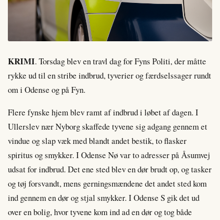
KRIMI
. Torsdag blev en travl dag for Fyns Politi, der måtte
rykke ud til en stribe indbrud, tyverier og færdselssager rundt
om i Odense og på Fyn.
Flere fynske hjem blev ramt af indbrud i løbet af dagen. I
Ullerslev nær Nyborg skaffede tyvene sig adgang gennem et
vindue og slap væk med blandt andet bestik, to flasker
spiritus og smykker. I Odense Nø var to adresser på Åsumvej
udsat for indbrud. Det ene sted blev en dør brudt op, og tasker
og tøj forsvandt, mens gerningsmændene det andet sted kom
ind gennem en dør og stjal smykker. I Odense S gik det ud
over en bolig, hvor tyvene kom ind ad en dør og tog både