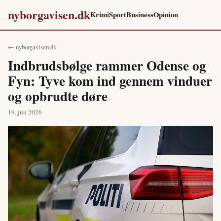
nyborgavisen.dk
Krimi
Sport
Business
Opinion
← nyborgavisen.dk
Indbrudsbølge rammer Odense og
Fyn: Tyve kom ind gennem vinduer
og opbrudte døre
19. jun 2026