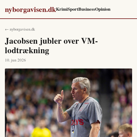
nyborgavisen.dk
Krimi
Sport
Business
Opinion
← nyborgavisen.dk
Jacobsen jubler over VM-
lodtrækning
10. jun 2026