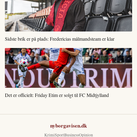
Sidste brik er på plads: Fredericias målmandsteam er klar
Det er officielt: Friday Etim er solgt til FC Midtjylland
nyborgavisen.dk
Krimi
Sport
Business
Opinion