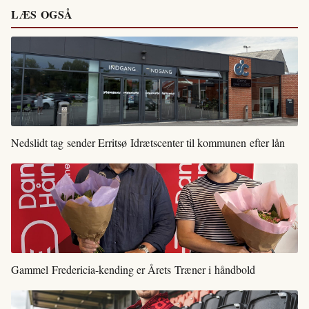
LÆS OGSÅ
Nedslidt tag sender Erritsø Idrætscenter til kommunen efter lån
Gammel Fredericia-kending er Årets Træner i håndbold