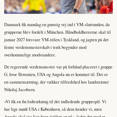
Danmark fik mandag en gunstig vej ind i VM-slutrunden, da
grupperne blev fordelt i München. Håndboldherrerne skal til
januar 2027 forsvare VM-titlen i Tyskland, og jagten på det
femte verdensmesterskab i træk begynder mod
overkommelige modstandere.
De regerende verdensmestre var på forhånd placeret i gruppe
G, hvor Slovenien, USA og Angola nu er kommet til. Det er
en sammensætning, der vækker tilfredshed hos landstræner
Nikolaj Jacobsen.
»Vi fik en fin lodtrækning til det indledende gruppespil. Vi
har lige mødt USA i København, så dem kender vi, men
Angola skal jeg lige have tjekket op på«, lyder det med et