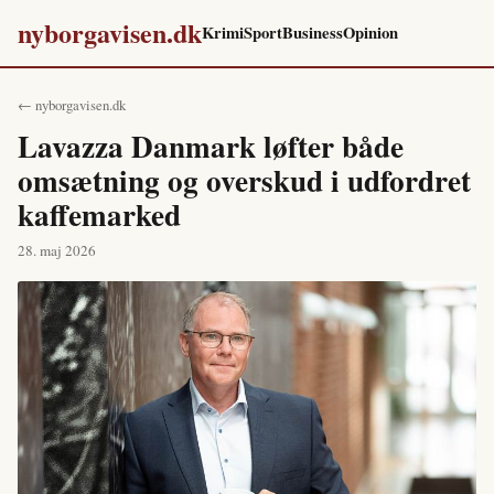
nyborgavisen.dk
Krimi
Sport
Business
Opinion
← nyborgavisen.dk
Lavazza Danmark løfter både
omsætning og overskud i udfordret
kaffemarked
28. maj 2026