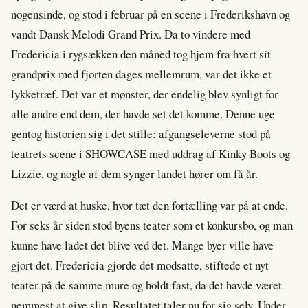
nogensinde, og stod i februar på en scene i Frederikshavn og
vandt Dansk Melodi Grand Prix. Da to vindere med
Fredericia i rygsækken den måned tog hjem fra hvert sit
grandprix med fjorten dages mellemrum, var det ikke et
lykketræf. Det var et mønster, der endelig blev synligt for
alle andre end dem, der havde set det komme. Denne uge
gentog historien sig i det stille: afgangseleverne stod på
teatrets scene i SHOWCASE med uddrag af Kinky Boots og
Lizzie, og nogle af dem synger landet hører om få år.
Det er værd at huske, hvor tæt den fortælling var på at ende.
For seks år siden stod byens teater som et konkursbo, og man
kunne have ladet det blive ved det. Mange byer ville have
gjort det. Fredericia gjorde det modsatte, stiftede et nyt
teater på de samme mure og holdt fast, da det havde været
nemmest at give slip. Resultatet taler nu for sig selv. Under