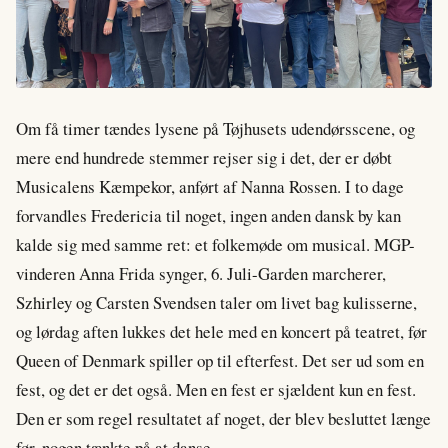
Om få timer tændes lysene på Tøjhusets udendørsscene, og
mere end hundrede stemmer rejser sig i det, der er døbt
Musicalens Kæmpekor, anført af Nanna Rossen. I to dage
forvandles Fredericia til noget, ingen anden dansk by kan
kalde sig med samme ret: et folkemøde om musical. MGP-
vinderen Anna Frida synger, 6. Juli-Garden marcherer,
Szhirley og Carsten Svendsen taler om livet bag kulisserne,
og lørdag aften lukkes det hele med en koncert på teatret, før
Queen of Denmark spiller op til efterfest. Det ser ud som en
fest, og det er det også. Men en fest er sjældent kun en fest.
Den er som regel resultatet af noget, der blev besluttet længe
før, nogen tænkte på at danse.