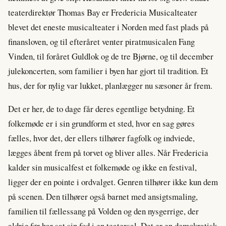
teaterdirektør Thomas Bay er Fredericia Musicalteater
blevet det eneste musicalteater i Norden med fast plads på
finansloven, og til efteråret venter piratmusicalen Fang
Vinden, til foråret Guldlok og de tre Bjørne, og til december
julekoncerten, som familier i byen har gjort til tradition. Et
hus, der for nylig var lukket, planlægger nu sæsoner år frem.
Det er her, de to dage får deres egentlige betydning. Et
folkemøde er i sin grundform et sted, hvor en sag gøres
fælles, hvor det, der ellers tilhører fagfolk og indviede,
lægges åbent frem på torvet og bliver alles. Når Fredericia
kalder sin musicalfest et folkemøde og ikke en festival,
ligger der en pointe i ordvalget. Genren tilhører ikke kun dem
på scenen. Den tilhører også barnet med ansigtsmaling,
familien til fællessang på Volden og den nysgerrige, der
aldrig før har sat sin fod i en teatersal. Det er en demokratisk