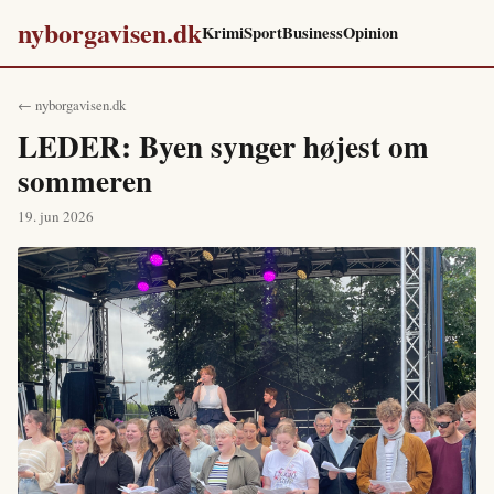
nyborgavisen.dk
Krimi
Sport
Business
Opinion
← nyborgavisen.dk
LEDER: Byen synger højest om
sommeren
19. jun 2026