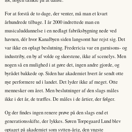
For at forstå de to dage, der venter, må man et kvart
århundrede tilbage. I år 2000 indrettede man en
musicaluddannelse i en nedlagt fabriksbygning nede ved
havnen, dér hvor Kanalbyen siden langsomt har rejst sig. Det
var ikke en oplagt beslutning. Fredericia var en garnisons- og
industriby, en by af volde og skorstene, ikke af scenelys. Men
nogen så en mulighed i at gøre det, ingen andre gjorde, og
byrådet bakkede op. Siden har akademiet hvert år sendt otte
nye performere ud i landet. Det lyder ikke af meget. Otte
mennesker om året. Men beslutninger af den slags måles
ikke i det år, de træffes. De måles i de årtier, der følger.
Og der findes ingen renere prøve på den slags end et
generationsskifte, der lykkes. Søren Torpegaard Lund blev
optaget på akademiet som sytten-årig, den yngste