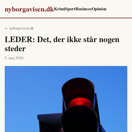
nyborgavisen.dk
Krimi
Sport
Business
Opinion
← nyborgavisen.dk
LEDER: Det, der ikke står nogen
steder
5. maj 2026