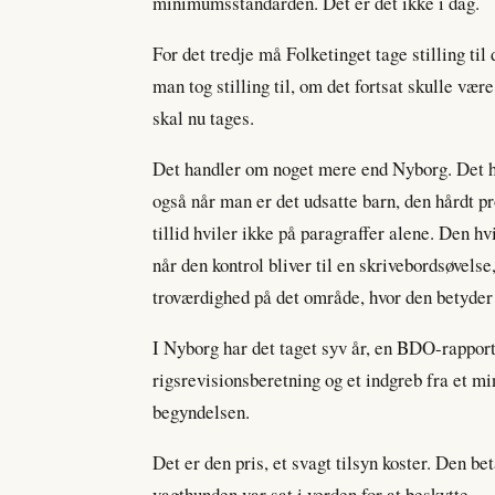
minimumsstandarden. Det er det ikke i dag.
For det tredje må Folketinget tage stilling til 
man tog stilling til, om det fortsat skulle være 
skal nu tages.
Det handler om noget mere end Nyborg. Det han
også når man er det udsatte barn, den hårdt pr
tillid hviler ikke på paragraffer alene. Den hv
når den kontrol bliver til en skrivebordsøvelse,
troværdighed på det område, hvor den betyder
I Nyborg har det taget syv år, en BDO-rapport,
rigsrevisionsberetning og et indgreb fra et min
begyndelsen.
Det er den pris, et svagt tilsyn koster. Den b
vagthunden var sat i verden for at beskytte.