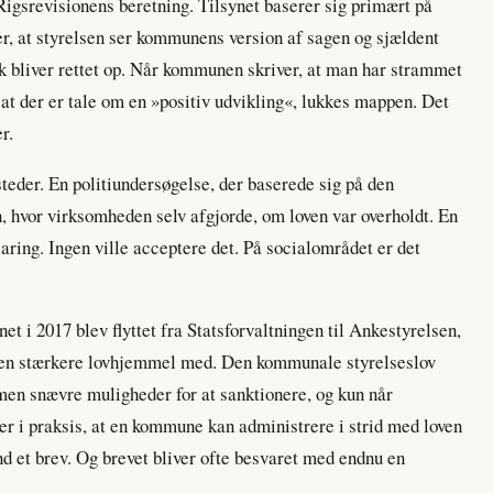
igsrevisionens beretning. Tilsynet baserer sig primært på
r, at styrelsen ser kommunens version af sagen og sjældent
isk bliver rettet op. Når kommunen skriver, at man har strammet
at der er tale om en »positiv udvikling«, lukkes mappen. Det
r.
eder. En politiundersøgelse, der baserede sig på den
, hvor virksomheden selv afgjorde, om loven var overholdt. En
laring. Ingen ville acceptere det. På socialområdet er det
net i 2017 blev flyttet fra Statsforvaltningen til Ankestyrelsen,
r en stærkere lovhjemmel med. Den kommunale styrelseslov
 men snævre muligheder for at sanktionere, og kun når
der i praksis, at en kommune kan administrere i strid med loven
nd et brev. Og brevet bliver ofte besvaret med endnu en