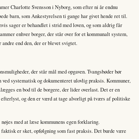
er Charlotte Svensson i Nyborg, som efter ni år endnu
ede barn, som Ankestyrelsen ti gange har givet hende ret til.
is sager er behandlet i strid med loven, og som aldrig får
rammer enhver borger, der står over for et kommunalt system,
r andre end den, der er blevet svigtet.
ionsmuligheder, der står mål med opgaven. Tvangsbøder bør
n ved systematisk og dokumenteret ulovlig praksis. Kommuner,
ægges en bod til de borgere, der lider overlast. Det er en
fterlyst, og den er værd at tage alvorligt på tværs af politiske
ne nøjes med at læse kommunens egen forklaring.
 faktisk er sket, opfølgning som fast praksis. Det burde være