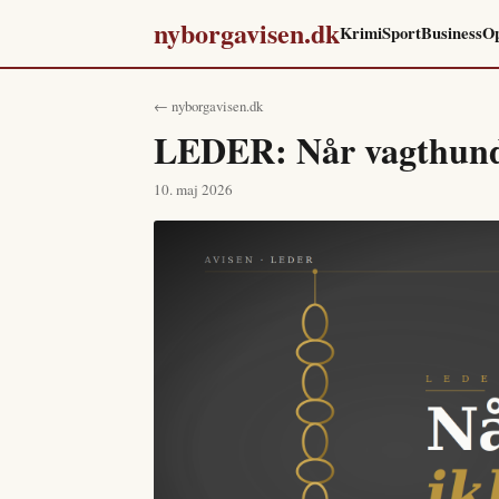
nyborgavisen.dk
Krimi
Sport
Business
Op
← nyborgavisen.dk
LEDER: Når vagthund
10. maj 2026