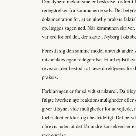
Den dybere mekanisme er beskrevet ordret i R
redegørelser fra kommunerne selv. Det betyde
dokumentation for, at en ulovlig praksis fakt
op, lægges sagen ned. Når kommunen skriver, 
var ord for ord det, der skete i Nyborg i oktobe
Forestil sig den samme model anvendt andre st
mistænktes egen redegørelse. Et arbejdstilsyn
revision, der bestod i at læse direktørens fork
praksis.
Forklaringen er for så vidt strukturel. Da tilsy
fulgte hverken nye reaktionsmuligheder elle
giver tilsynet vide muligheder for at vejlede,
lovbruddet er klart og ubestrideligt. Det bety
i årevis, uden at det får andre konsekvenser e
redegørelse.