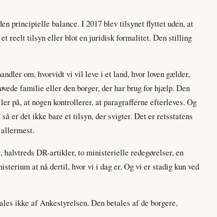
den principielle balance. I 2017 blev tilsynet flyttet uden, at
et reelt tilsyn eller blot en juridisk formalitet. Den stilling
dler om, hvorvidt vi vil leve i et land, hvor loven gælder,
øvede familie eller den borger, der har brug for hjælp. Den
iler på, at nogen kontrollerer, at paragrafferne efterleves. Og
 så er det ikke bare et tilsyn, der svigter. Det er retsstatens
 allermest.
 halvtreds DR-artikler, to ministerielle redegørelser, en
isterium at nå dertil, hvor vi i dag er. Og vi er stadig kun ved
etales ikke af Ankestyrelsen. Den betales af de borgere,