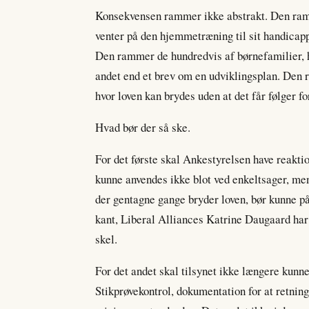
Konsekvensen rammer ikke abstrakt. Den ramm
venter på den hjemmetræning til sit handicapp
Den rammer de hundredvis af børnefamilier, hv
andet end et brev om en udviklingsplan. Den 
hvor loven kan brydes uden at det får følger fo
Hvad bør der så ske.
For det første skal Ankestyrelsen have reakt
kunne anvendes ikke blot ved enkeltsager, me
der gentagne gange bryder loven, bør kunne pål
kant, Liberal Alliances Katrine Daugaard har e
skel.
For det andet skal tilsynet ikke længere kun
Stikprøvekontrol, dokumentation for at retning