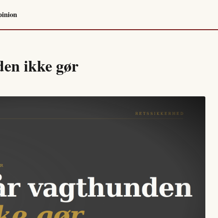
inion
en ikke gør