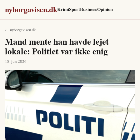
nyborgavisen.dk
Krimi
Sport
Business
Opinion
← nyborgavisen.dk
Mand mente han havde lejet
lokale: Politiet var ikke enig
18. jun 2026