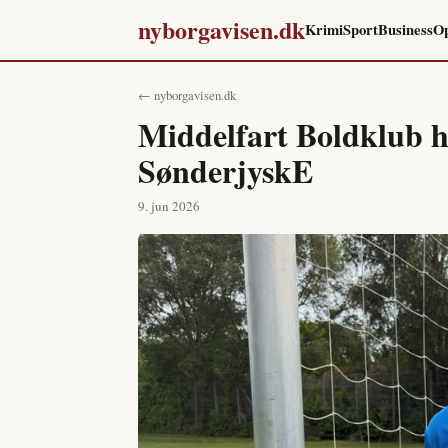
nyborgavisen.dk
Krimi
Sport
Business
Op
← nyborgavisen.dk
Middelfart Boldklub h
SønderjyskE
9. jun 2026