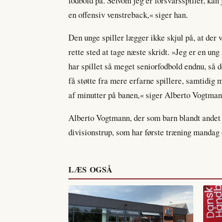
fodbold på. Selvom jeg er forsvarsspiller, kan 
en offensiv venstreback,« siger han.
Den unge spiller lægger ikke skjul på, at der 
rette sted at tage næste skridt. »Jeg er en ung 
har spillet så meget seniorfodbold endnu, så d
få støtte fra mere erfarne spillere, samtidig 
af minutter på banen,« siger Alberto Vogtman
Alberto Vogtmann, der som barn blandt andet 
divisionstrup, som har første træning mandag 
LÆS OGSÅ