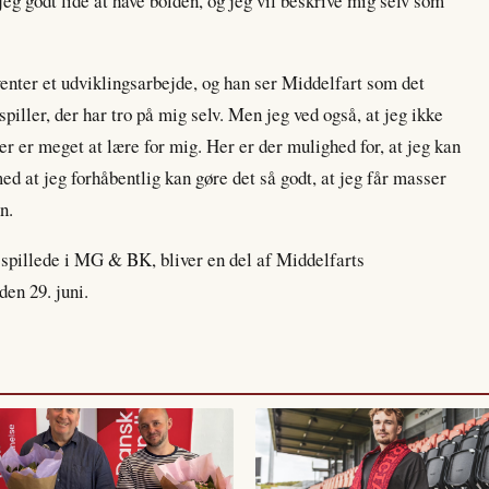
jeg godt lide at have bolden, og jeg vil beskrive mig selv som
venter et udviklingsarbejde, og han ser Middelfart som det
spiller, der har tro på mig selv. Men jeg ved også, at jeg ikke
er er meget at lære for mig. Her er der mulighed for, at jeg kan
med at jeg forhåbentlig kan gøre det så godt, at jeg får masser
n.
spillede i MG & BK, bliver en del af Middelfarts
den 29. juni.