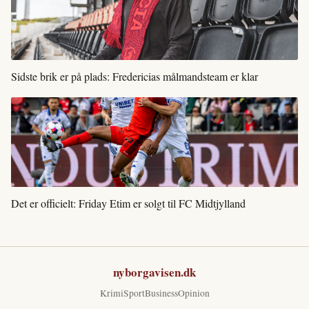
Sidste brik er på plads: Fredericias målmandsteam er klar
Det er officielt: Friday Etim er solgt til FC Midtjylland
nyborgavisen.dk
Krimi
Sport
Business
Opinion