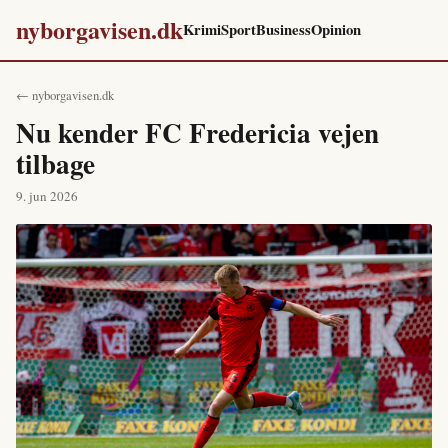
nyborgavisen.dk
Krimi
Sport
Business
Opinion
← nyborgavisen.dk
Nu kender FC Fredericia vejen
tilbage
9. jun 2026