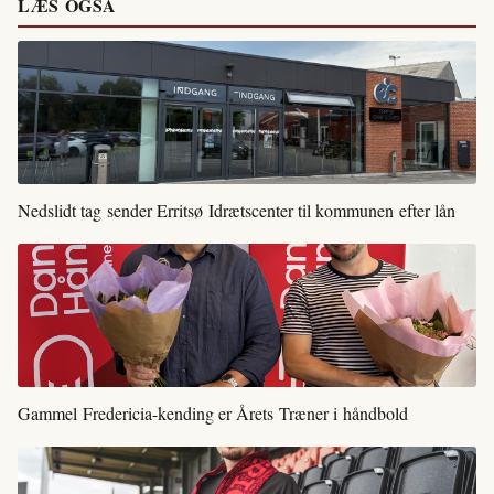
LÆS OGSÅ
Nedslidt tag sender Erritsø Idrætscenter til kommunen efter lån
Gammel Fredericia-kending er Årets Træner i håndbold