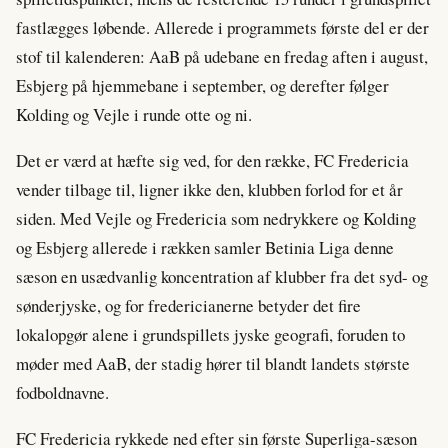
fastlægges løbende. Allerede i programmets første del er der
stof til kalenderen: AaB på udebane en fredag aften i august,
Esbjerg på hjemmebane i september, og derefter følger
Kolding og Vejle i runde otte og ni.
Det er værd at hæfte sig ved, for den række, FC Fredericia
vender tilbage til, ligner ikke den, klubben forlod for et år
siden. Med Vejle og Fredericia som nedrykkere og Kolding
og Esbjerg allerede i rækken samler Betinia Liga denne
sæson en usædvanlig koncentration af klubber fra det syd- og
sønderjyske, og for fredericianerne betyder det fire
lokalopgør alene i grundspillets jyske geografi, foruden to
møder med AaB, der stadig hører til blandt landets største
fodboldnavne.
FC Fredericia rykkede ned efter sin første Superliga-sæson