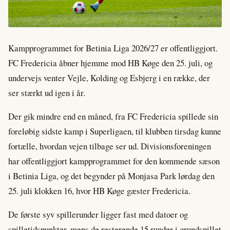
Kampprogrammet for Betinia Liga 2026/27 er offentliggjort.
FC Fredericia åbner hjemme mod HB Køge den 25. juli, og
undervejs venter Vejle, Kolding og Esbjerg i en række, der
ser stærkt ud igen i år.
Der gik mindre end en måned, fra FC Fredericia spillede sin
foreløbig sidste kamp i Superligaen, til klubben tirsdag kunne
fortælle, hvordan vejen tilbage ser ud. Divisionsforeningen
har offentliggjort kampprogrammet for den kommende sæson
i Betinia Liga, og det begynder på Monjasa Park lørdag den
25. juli klokken 16, hvor HB Køge gæster Fredericia.
De første syv spillerunder ligger fast med datoer og
spilletidspunkter, mens de resterende 15 runder i grundspillet