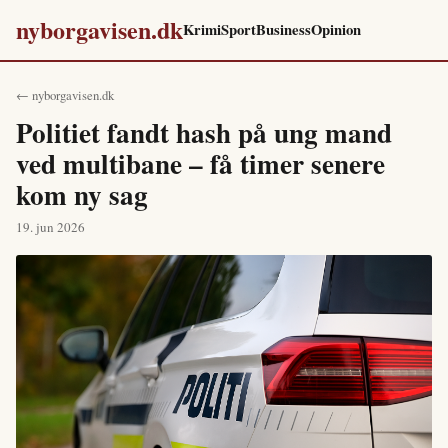
nyborgavisen.dk
Krimi
Sport
Business
Opinion
← nyborgavisen.dk
Politiet fandt hash på ung mand
ved multibane – få timer senere
kom ny sag
19. jun 2026