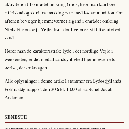
aktiviteten til området omkring Grejs, hvor man kan høre
riffelskud og skud fra maskingevær med løs ammunition. Om
aftenen bevæger hjemmeværnet sig ind i området omkring
Niels Finsensvej i Vejle, hvor der ligeledes vil blive afgivet
skud.
Hører man de karakteristiske lyde i det nordlige Vejle i
weekenden, er det med al sandsynlighed hjemmeværnets
øvelse, der er årsagen.
Alle oplysninger i denne artikel stammer fra Sydøstjyllands
Politis døgnrapport den 20.6 kl. 10.00 af vagtchef Jacob
Andersen.
SENESTE
Bil væltede og lå på siden på motorvejen ved Vejlefjordbroen