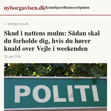
nyborgavisen.dk
Krimi
Sport
Business
Opinion
← nyborgavisen.dk
Skud i nattens mulm: Sådan skal
du forholde dig, hvis du hører
knald over Vejle i weekenden
20. jun 2026