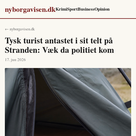
nyborgavisen.dk
Krimi
Sport
Business
Opinion
← nyborgavisen.dk
Tysk turist antastet i sit telt på
Stranden: Væk da politiet kom
17. jun 2026