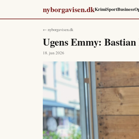
nyborgavisen.dk
Krimi
Sport
Business
Op
← nyborgavisen.dk
Ugens Emmy: Bastian 
18. jun 2026