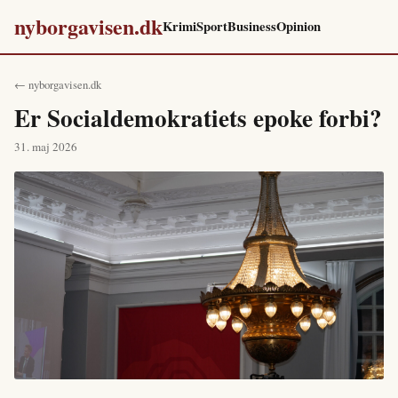
nyborgavisen.dk
Krimi
Sport
Business
Opinion
← nyborgavisen.dk
Er Socialdemokratiets epoke forbi?
31. maj 2026