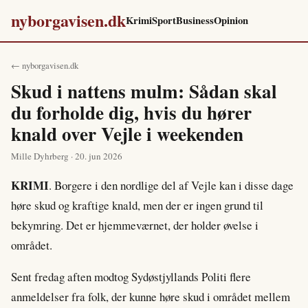
nyborgavisen.dk
Krimi
Sport
Business
Opinion
← nyborgavisen.dk
Skud i nattens mulm: Sådan skal
du forholde dig, hvis du hører
knald over Vejle i weekenden
Mille Dyhrberg · 20. jun 2026
KRIMI
. Borgere i den nordlige del af Vejle kan i disse dage
høre skud og kraftige knald, men der er ingen grund til
bekymring. Det er hjemmeværnet, der holder øvelse i
området.
Sent fredag aften modtog Sydøstjyllands Politi flere
anmeldelser fra folk, der kunne høre skud i området mellem