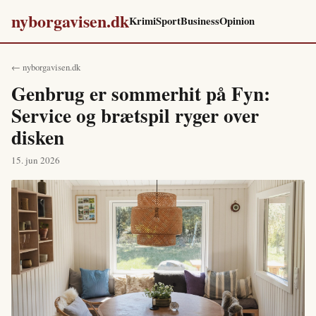
nyborgavisen.dk
Krimi
Sport
Business
Opinion
← nyborgavisen.dk
Genbrug er sommerhit på Fyn:
Service og brætspil ryger over
disken
15. jun 2026