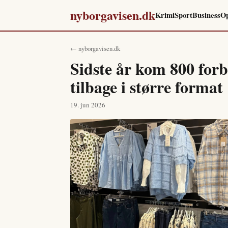
nyborgavisen.dk
Krimi
Sport
Business
Op
← nyborgavisen.dk
Sidste år kom 800 forb
tilbage i større format
19. jun 2026