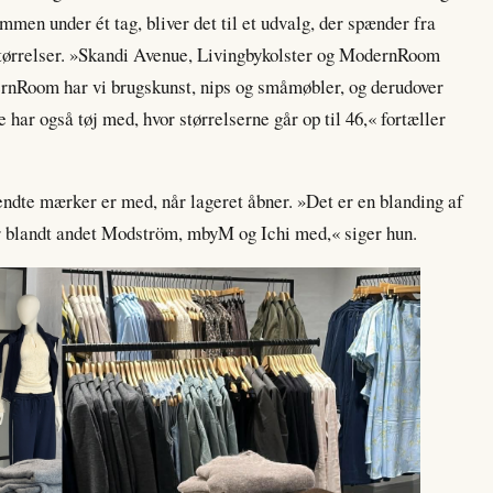
men under ét tag, bliver det til et udvalg, der spænder fra
af størrelser. »Skandi Avenue, Livingbykolster og ModernRoom
nRoom har vi brugskunst, nips og småmøbler, og derudover
e har også tøj med, hvor størrelserne går op til 46,« fortæller
 kendte mærker er med, når lageret åbner. »Det er en blanding af
 blandt andet Modström, mbyM og Ichi med,« siger hun.