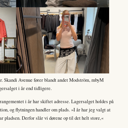
rker. Skandi Avenue fører blandt andet Modström, mbyM
gersalget i år end tidligere.
rrangementet i år har skiftet adresse. Lagersalget holdes på
ion, og flytningen handler om plads. »I år har jeg valgt at
 har pladsen. Derfor slår vi dørene op til det helt store,«