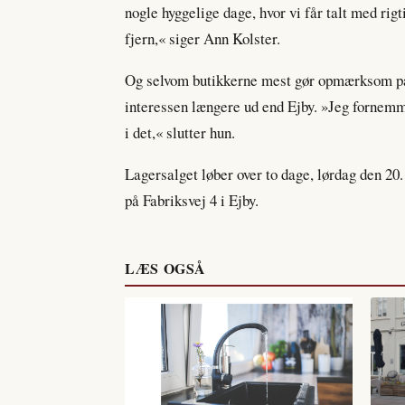
nogle hyggelige dage, hvor vi får talt med ri
fjern,« siger Ann Kolster.
Og selvom butikkerne mest gør opmærksom på
interessen længere ud end Ejby. »Jeg fornemm
i det,« slutter hun.
Lagersalget løber over to dage, lørdag den 20.
på Fabriksvej 4 i Ejby.
LÆS OGSÅ