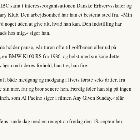
n IBC samt i interesseorganisationen Danske Erhvervsskoler og
otary Klub. Den arbejdsomhed har han et bestemt sted fra. »Min
d noget uden at give alt, hvad han kan. Den indstilling har
lads hos mig,« siger han.
de holder pause, går turen ofte til golfbanen eller ud på
, en BMW K100 RS fra 1986, og helst med sin kone Jette
børn ind i deres forhold, hun tre, han fire.
ft både medgang og modgang i livets første seks årtier, fra
e sin mor, far og bror senere hen. Færdig føler han sig på ingen
y inch, som Al Pacino siger i filmen Any Given Sunday,« slår
ens runde dag med en reception fredag den 18. september.