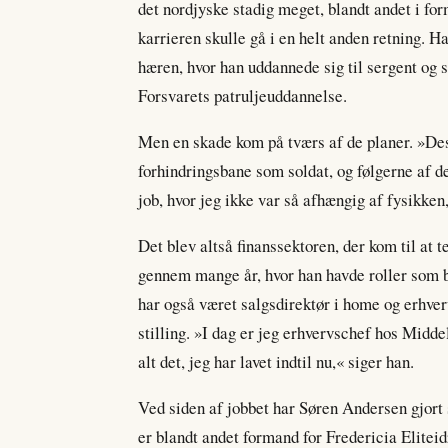
det nordjyske stadig meget, blandt andet i for
karrieren skulle gå i en helt anden retning. H
hæren, hvor han uddannede sig til sergent og s
Forsvarets patruljeuddannelse.
Men en skade kom på tværs af de planer. »Des
forhindringsbane som soldat, og følgerne af de
job, hvor jeg ikke var så afhængig af fysikken
Det blev altså finanssektoren, der kom til at
gennem mange år, hvor han havde roller som bl
har også været salgsdirektør i home og erhver
stilling. »I dag er jeg erhvervschef hos Midd
alt det, jeg har lavet indtil nu,« siger han.
Ved siden af jobbet har Søren Andersen gjort
er blandt andet formand for Fredericia Eliteid