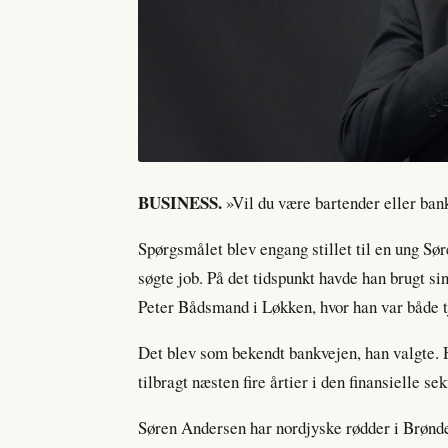
BUSINESS.
»Vil du være bartender eller ba
Spørgsmålet blev engang stillet til en ung Sø
søgte job. På det tidspunkt havde han brugt s
Peter Bådsmand i Løkken, hvor han var både t
Det blev som bekendt bankvejen, han valgte. H
tilbragt næsten fire årtier i den finansielle se
Søren Andersen har nordjyske rødder i Brønder