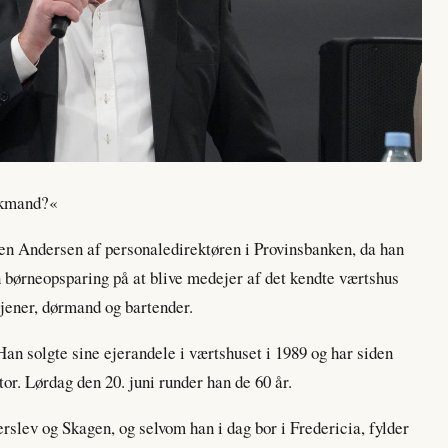
nkmand?«
ren Andersen af personaledirektøren i Provinsbanken, da han
in børneopsparing på at blive medejer af det kendte værtshus
jener, dørmand og bartender.
an solgte sine ejerandele i værtshuset i 1989 og har siden
ktor. Lørdag den 20. juni runder han de 60 år.
slev og Skagen, og selvom han i dag bor i Fredericia, fylder