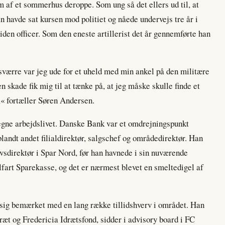
m af et sommerhus deroppe. Som ung så det ellers ud til, at
an havde sat kursen mod politiet og nåede undervejs tre år i
iden officer. Som den eneste artillerist det år gennemførte han
værre var jeg ude for et uheld med min ankel på den militære
n skade fik mig til at tænke på, at jeg måske skulle finde et
,« fortæller Søren Andersen.
 tegne arbejdslivet. Danske Bank var et omdrejningspunkt
andt andet filialdirektør, salgschef og områdedirektør. Han
vsdirektør i Spar Nord, før han havnede i sin nuværende
elfart Sparekasse, og det er nærmest blevet en smeltedigel af
 sig bemærket med en lang række tillidshverv i området. Han
ræt og Fredericia Idrætsfond, sidder i advisory board i FC