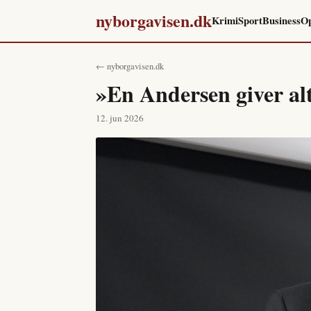
nyborgavisen.dk
Krimi
Sport
Business
Op
← nyborgavisen.dk
»En Andersen giver alt
12. jun 2026