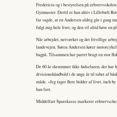
Fredericia og i bestyrelsen på erhvervsskole
Gymnasier. Dertil er han aktiv i Lillebælt R
far sagde, at en Andersen aldrig går i gang me
fulgt mig hele livet, og den vil altid have en p
Når arbejdet, netværket og det frivillige arbej
landevejen. Søren Andersen kører motorcykel
bagpå. Tilsammen har parret bragt en stor flok 
De 60 år skræmmer ikke fødselaren, der har ha
divisionshåndbold i de unge år til tabet af båd
måde. »Jeg tager flere bidder af livet, inch b
han fast.
Middelfart Sparekasse markerer erhvervschef