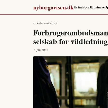
nyborgavisen.dk
Krimi
Sport
Business
Op
← nyborgavisen.dk
Forbrugerombudsmande
selskab for vildledning
2. jun 2026