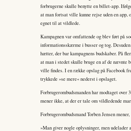
forbrugerne skulle benytte en billet-app. Ifø
at man fortsat ville kunne rejse uden en app,
egnet til at vildlede.
Kampagnen var omfattende og blev ført på soc
informationsskærme i busser og tog. Desuden 
hætter, der bar kampagnens budskaber. På flere
at man i stedet skulle bruge en af de nævnte bi
ville findes. I en række opslag på Facebook f
trykkede »se mere« nederst i opslaget.
Forbrugerombudsmanden har modtaget over 35 
mener ikke, at der er tale om vildledende mar
Forbrugerombudsmand Torben Jensen mener, at
»Man giver nogle oplysninger, men udelader a